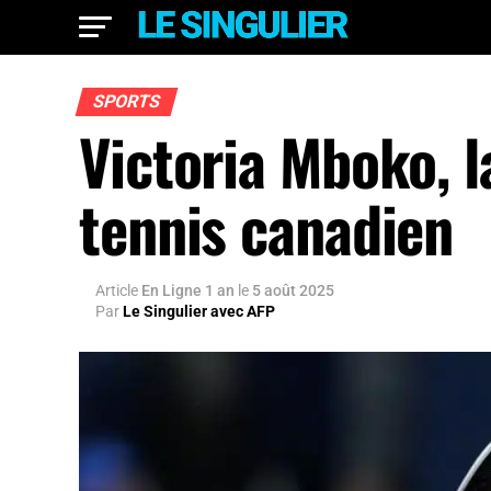
SPORTS
Victoria Mboko, l
tennis canadien
Article
En Ligne 1 an
le
5 août 2025
Par
Le Singulier avec AFP