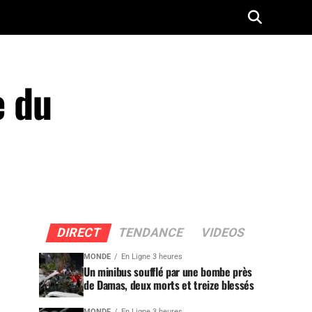
e du
DIRECT
TENDANCE
VIDEOS
MONDE
En Ligne 3 heures
Un minibus soufflé par une bombe près
de Damas, deux morts et treize blessés
MONDE
En Ligne 3 heures