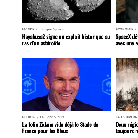
MONDE
En Ligne 6 jours
ÉCONOMIE
Hayabusa2 signe un exploit historique au
SpaceX dév
ras d’un astéroïde
avec une a
SPORTS
En Ligne 5 jours
FAITS DIVERS
La folie Zidane vide déjà le Stade de
Deux régi
France pour les Bleus
toujours m