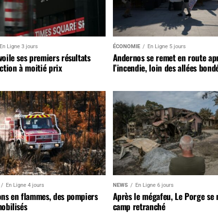
En Ligne 3 jours
ÉCONOMIE
En Ligne 5 jours
oile ses premiers résultats
Andernos se remet en route ap
ction à moitié prix
l’incendie, loin des allées bond
En Ligne 4 jours
NEWS
En Ligne 6 jours
ons en flammes, des pompiers
Après le mégafeu, Le Porge se
obilisés
camp retranché