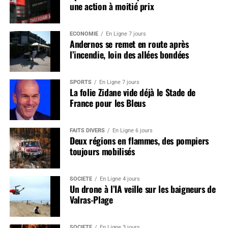
une action à moitié prix
ÉCONOMIE
En Ligne 7 jours
Andernos se remet en route après
l’incendie, loin des allées bondées
SPORTS
En Ligne 7 jours
La folie Zidane vide déjà le Stade de
France pour les Bleus
FAITS DIVERS
En Ligne 6 jours
Deux régions en flammes, des pompiers
toujours mobilisés
SOCIÉTÉ
En Ligne 4 jours
Un drone à l’IA veille sur les baigneurs de
Valras-Plage
SOCIÉTÉ
En Ligne 3 jours