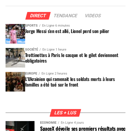
DIRECT
TENDANCE
VIDEOS
SPORTS
En Ligne 6 minutes
Jorge Messi s’en est allé, Lionel perd son pilier
SOCIÉTÉ
En Ligne 1 heure
Trottinettes à Paris le casque et le gilet deviennent
obligatoires
EUROPE
En Ligne 2 heures
L’Ukrainien qui ramenait les soldats morts à leurs
familles a été tué sur le front
LES + LUS
ÉCONOMIE
En Ligne 4 jours
SpaceX dévoile ses premiers résultats avec