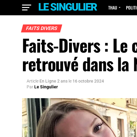
THAU
POLIT
FAITS DIVERS
Faits-Divers : Le 
retrouvé dans la 
Article
En Ligne 2 ans
le
16 octobre 2024
Par
Le Singulier