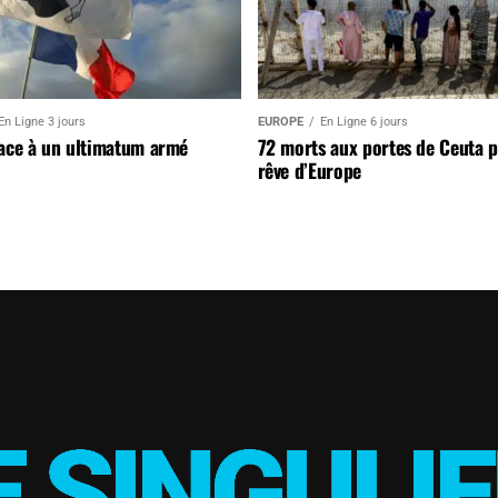
En Ligne 3 jours
EUROPE
En Ligne 6 jours
face à un ultimatum armé
72 morts aux portes de Ceuta 
rêve d’Europe