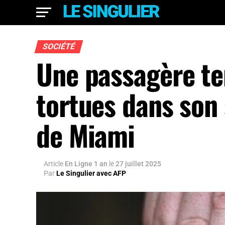
SOCIÉTÉ
Une passagère te
tortues dans son 
de Miami
Article
En Ligne 1 an
le
27 juillet 2025
Par
Le Singulier avec AFP