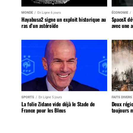
MONDE
En Ligne 6 jours
ÉCONOMIE
Hayabusa2 signe un exploit historique au
SpaceX dév
ras d’un astéroïde
avec une a
SPORTS
En Ligne 5 jours
FAITS DIVERS
La folie Zidane vide déjà le Stade de
Deux régi
France pour les Bleus
toujours m