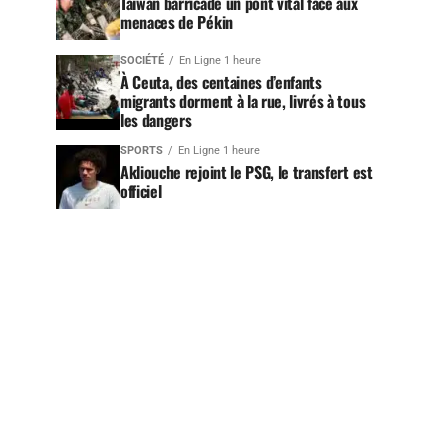
Taïwan barricade un pont vital face aux
menaces de Pékin
SOCIÉTÉ
En Ligne 1 heure
À Ceuta, des centaines d’enfants
migrants dorment à la rue, livrés à tous
les dangers
SPORTS
En Ligne 1 heure
Akliouche rejoint le PSG, le transfert est
officiel