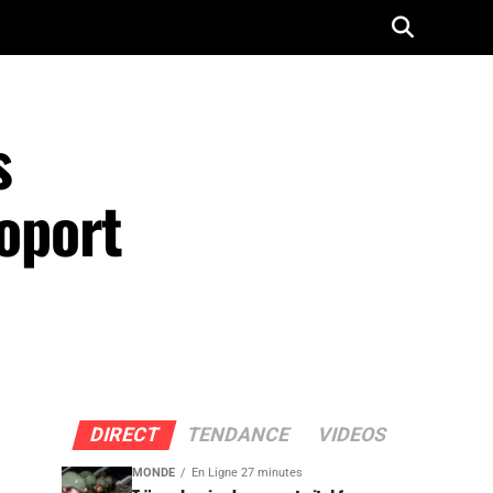
s
roport
DIRECT
TENDANCE
VIDEOS
MONDE
En Ligne 27 minutes