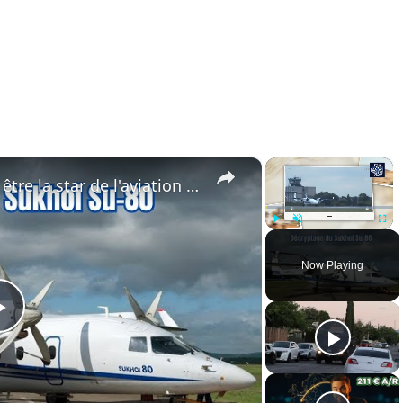
×
×
Le Sukhoi Su-80 aurait-il pu être la star de l'aviation régionale de la Russie ?
Play
Unmute
Fullsc
Now Playing
Play
Video