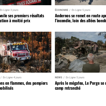
En Ligne 3 jours
ÉCONOMIE
En Ligne 5 jours
oile ses premiers résultats
Andernos se remet en route ap
ction à moitié prix
l’incendie, loin des allées bond
En Ligne 4 jours
NEWS
En Ligne 5 jours
ons en flammes, des pompiers
Après le mégafeu, Le Porge se
obilisés
camp retranché