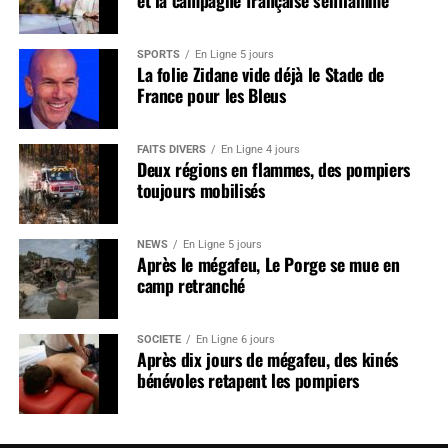
et la campagne française s’enflamme
SPORTS
En Ligne 5 jours
La folie Zidane vide déjà le Stade de
France pour les Bleus
FAITS DIVERS
En Ligne 4 jours
Deux régions en flammes, des pompiers
toujours mobilisés
NEWS
En Ligne 5 jours
Après le mégafeu, Le Porge se mue en
camp retranché
SOCIÉTÉ
En Ligne 6 jours
Après dix jours de mégafeu, des kinés
bénévoles retapent les pompiers