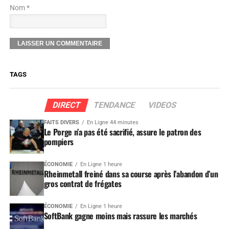
Nom *
TAGS
DIRECT
TENDANCE
VIDEOS
FAITS DIVERS
En Ligne 44 minutes
Le Porge n’a pas été sacrifié, assure le patron des
pompiers
ÉCONOMIE
En Ligne 1 heure
Rheinmetall freiné dans sa course après l’abandon d’un
gros contrat de frégates
ÉCONOMIE
En Ligne 1 heure
SoftBank gagne moins mais rassure les marchés