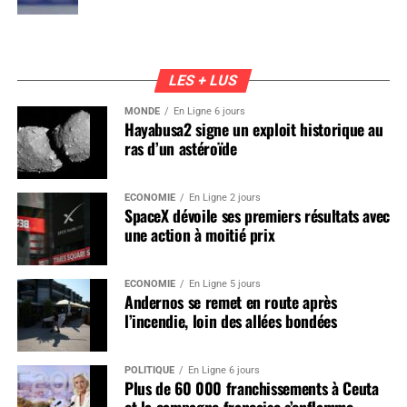
LES + LUS
MONDE
En Ligne 6 jours
Hayabusa2 signe un exploit historique au
ras d’un astéroïde
ÉCONOMIE
En Ligne 2 jours
SpaceX dévoile ses premiers résultats avec
une action à moitié prix
ÉCONOMIE
En Ligne 5 jours
Andernos se remet en route après
l’incendie, loin des allées bondées
POLITIQUE
En Ligne 6 jours
Plus de 60 000 franchissements à Ceuta