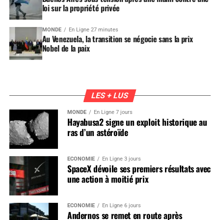
loi sur la propriété privée
MONDE
En Ligne 27 minutes
Au Venezuela, la transition se négocie sans la prix
Nobel de la paix
LES + LUS
MONDE
En Ligne 7 jours
Hayabusa2 signe un exploit historique au
ras d’un astéroïde
ÉCONOMIE
En Ligne 3 jours
SpaceX dévoile ses premiers résultats avec
une action à moitié prix
ÉCONOMIE
En Ligne 6 jours
Andernos se remet en route après