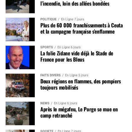
l’incendie, loin des allées bondées
POLITIQUE
En Ligne 7 jours
Plus de 60 000 franchissements à Ceuta
et la campagne française s’enflamme
SPORTS
En Ligne 6 jours
La folie Zidane vide déjà le Stade de
France pour les Bleus
FAITS DIVERS
En Ligne 5 jours
Deux régions en flammes, des pompiers
toujours mobilisés
NEWS
En Ligne 6 jours
Après le mégafeu, Le Porge se mue en
camp retranché
SOCIÉTÉ
En Ligne 7 jours