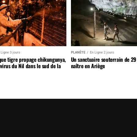
 Ligne 3 jours
PLANÈTE
En Ligne 2 jours
que tigre propage chikungunya,
Un sanctuaire souterrain de 29
virus du Nil dans le sud de la
naître en Ariège