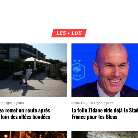
LES + LUS
En Ligne 7 jours
SPORTS
En Ligne 7 jours
se remet en route après
La folie Zidane vide déjà le Sta
, loin des allées bondées
France pour les Bleus