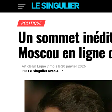
POLITIQUE
Un sommet inédit
Moscou en ligne 
Article
En Ligne 7 mois
le
20 janvier 2026
Par
Le Singulier avec AFP