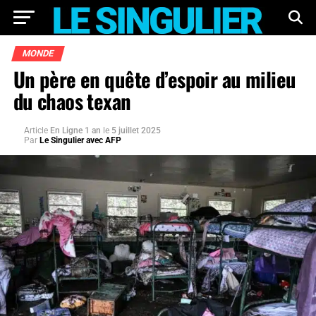
MONDE
Un père en quête d’espoir au milieu
du chaos texan
Article
En Ligne 1 an
le
5 juillet 2025
Par
Le Singulier avec AFP