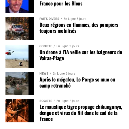
France pour les Bleus
FAITS DIVERS
En Ligne 5 jours
Deux régions en flammes, des pompiers
toujours mobilisés
SOCIÉTÉ
En Ligne 3 jours
Un drone à l’IA veille sur les baigneurs de
Valras-Plage
NEWS
En Ligne 6 jours
Après le mégafeu, Le Porge se mue en
camp retranché
SOCIÉTÉ
En Ligne 2 jours
Le moustique tigre propage chikungunya,
dengue et virus du Nil dans le sud de la
France