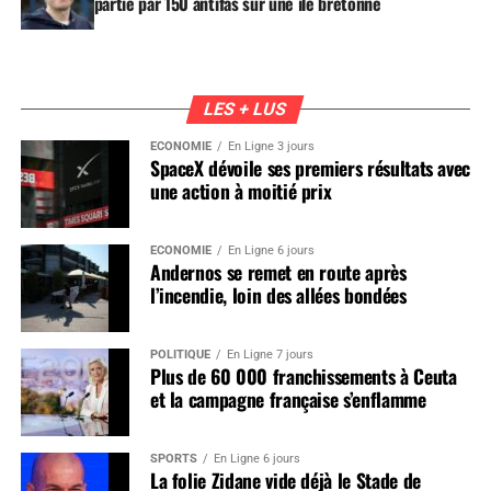
partie par 150 antifas sur une île bretonne
LES + LUS
ÉCONOMIE
En Ligne 3 jours
SpaceX dévoile ses premiers résultats avec
une action à moitié prix
ÉCONOMIE
En Ligne 6 jours
Andernos se remet en route après
l’incendie, loin des allées bondées
POLITIQUE
En Ligne 7 jours
Plus de 60 000 franchissements à Ceuta
et la campagne française s’enflamme
SPORTS
En Ligne 6 jours
La folie Zidane vide déjà le Stade de