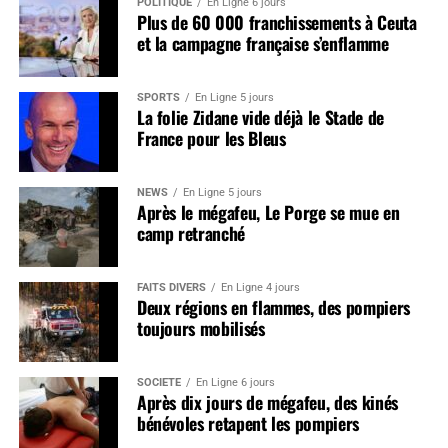
POLITIQUE
En Ligne 6 jours
Plus de 60 000 franchissements à Ceuta
et la campagne française s’enflamme
SPORTS
En Ligne 5 jours
La folie Zidane vide déjà le Stade de
France pour les Bleus
NEWS
En Ligne 5 jours
Après le mégafeu, Le Porge se mue en
camp retranché
FAITS DIVERS
En Ligne 4 jours
Deux régions en flammes, des pompiers
toujours mobilisés
SOCIÉTÉ
En Ligne 6 jours
Après dix jours de mégafeu, des kinés
bénévoles retapent les pompiers