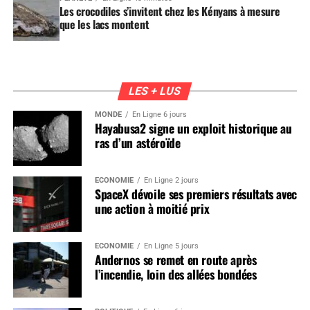
Les crocodiles s’invitent chez les Kényans à mesure
que les lacs montent
LES + LUS
MONDE
En Ligne 6 jours
Hayabusa2 signe un exploit historique au
ras d’un astéroïde
ÉCONOMIE
En Ligne 2 jours
SpaceX dévoile ses premiers résultats avec
une action à moitié prix
ÉCONOMIE
En Ligne 5 jours
Andernos se remet en route après
l’incendie, loin des allées bondées