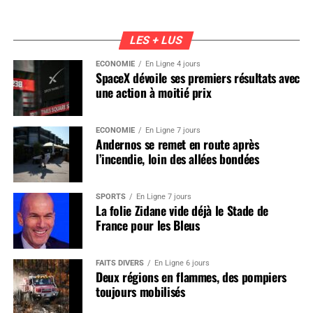
LES + LUS
ÉCONOMIE
En Ligne 4 jours
SpaceX dévoile ses premiers résultats avec
une action à moitié prix
ÉCONOMIE
En Ligne 7 jours
Andernos se remet en route après
l’incendie, loin des allées bondées
SPORTS
En Ligne 7 jours
La folie Zidane vide déjà le Stade de
France pour les Bleus
FAITS DIVERS
En Ligne 6 jours
Deux régions en flammes, des pompiers
toujours mobilisés