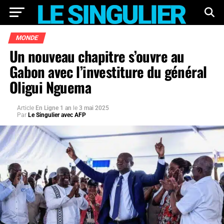
MONDE
Un nouveau chapitre s’ouvre au
Gabon avec l’investiture du général
Oligui Nguema
Article
En Ligne 1 an
le
3 mai 2025
Par
Le Singulier avec AFP