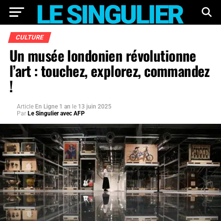
CULTURE
Un musée londonien révolutionne
l’art : touchez, explorez, commandez
!
Article
En Ligne 1 an
le
13 juin 2025
Par
Le Singulier avec AFP