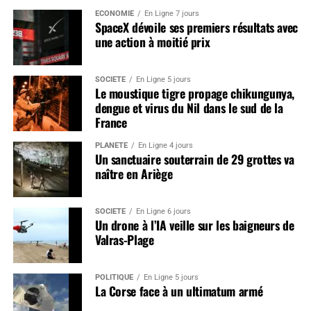
ÉCONOMIE
En Ligne 7 jours
SpaceX dévoile ses premiers résultats avec
une action à moitié prix
SOCIÉTÉ
En Ligne 5 jours
Le moustique tigre propage chikungunya,
dengue et virus du Nil dans le sud de la
France
PLANÈTE
En Ligne 4 jours
Un sanctuaire souterrain de 29 grottes va
naître en Ariège
SOCIÉTÉ
En Ligne 6 jours
Un drone à l’IA veille sur les baigneurs de
Valras-Plage
POLITIQUE
En Ligne 5 jours
La Corse face à un ultimatum armé