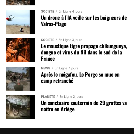
SOCIÉTÉ
En Ligne 4 jours
Un drone à l’IA veille sur les baigneurs de
Valras-Plage
SOCIÉTÉ
En Ligne 3 jours
Le moustique tigre propage chikungunya,
dengue et virus du Nil dans le sud de la
France
NEWS
En Ligne 7 jours
Après le mégafeu, Le Porge se mue en
camp retranché
PLANÈTE
En Ligne 2 jours
Un sanctuaire souterrain de 29 grottes va
naître en Ariège