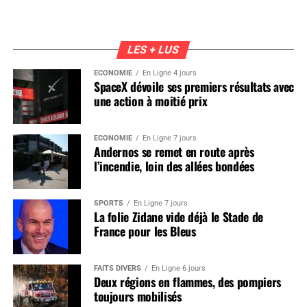
LES + LUS
ÉCONOMIE
En Ligne 4 jours
SpaceX dévoile ses premiers résultats avec
une action à moitié prix
ÉCONOMIE
En Ligne 7 jours
Andernos se remet en route après
l’incendie, loin des allées bondées
SPORTS
En Ligne 7 jours
La folie Zidane vide déjà le Stade de
France pour les Bleus
FAITS DIVERS
En Ligne 6 jours
Deux régions en flammes, des pompiers
toujours mobilisés