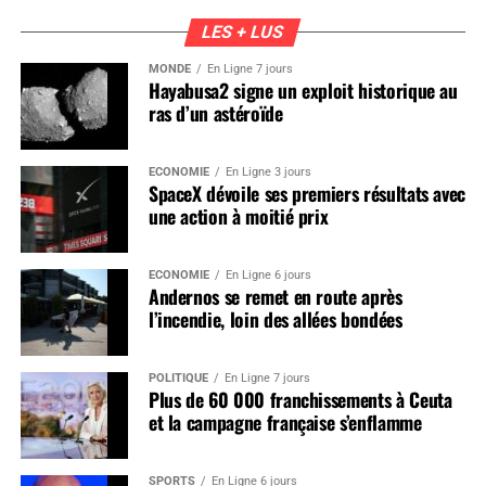
LES + LUS
MONDE
En Ligne 7 jours
Hayabusa2 signe un exploit historique au
ras d’un astéroïde
ÉCONOMIE
En Ligne 3 jours
SpaceX dévoile ses premiers résultats avec
une action à moitié prix
ÉCONOMIE
En Ligne 6 jours
Andernos se remet en route après
l’incendie, loin des allées bondées
POLITIQUE
En Ligne 7 jours
Plus de 60 000 franchissements à Ceuta
et la campagne française s’enflamme
SPORTS
En Ligne 6 jours