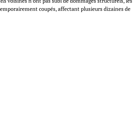
ons voisines n’ont pas subi de dommages structurels, les
é temporairement coupés, affectant plusieurs dizaines de