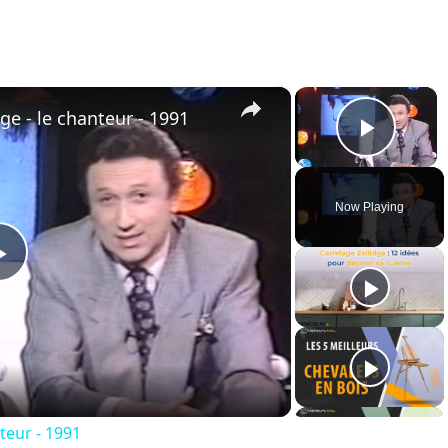
×
×
 - le chanteur - 1991
Play 
Now Playing
Play
Video
teur - 1991