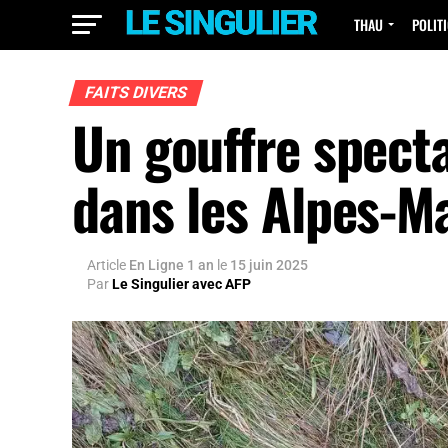
THAU
POLIT
FAITS DIVERS
Un gouffre specta
dans les Alpes-M
Article
En Ligne 1 an
le
15 juin 2025
Par
Le Singulier avec AFP