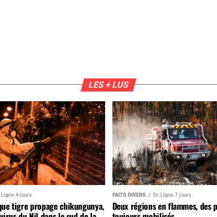
LES + LUS
 Ligne 4 jours
FAITS DIVERS
En Ligne 7 jours
que tigre propage chikungunya,
Deux régions en flammes, des 
virus du Nil dans le sud de la
toujours mobilisés