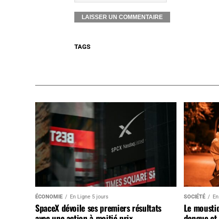
TAGS
ÉCONOMIE
En Ligne 5 jours
SOCIÉTÉ
En
SpaceX dévoile ses premiers résultats
Le mousti
avec une action à moitié prix
dengue et 