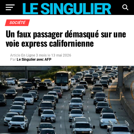
SOCIÉTÉ
Un faux passager démasqué sur une
voie express californienne
Article
En Ligne 3 mois
le
13 mai 2026
Par
Le Singulier avec AFP