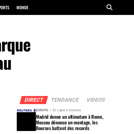
PORTS
MONDE
arque
au
DIRECT
TENDANCE
VIDEOS
EUROPE
En Ligne 6 minutes
Madrid donne un ultimatum à Rome,
Moscou dénonce un montage, les
Bourses battent des records