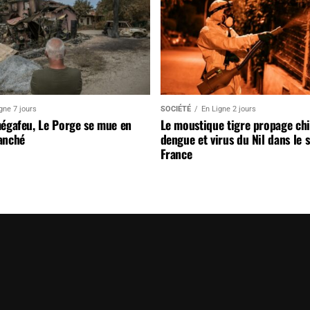
gne 7 jours
SOCIÉTÉ
En Ligne 2 jours
mégafeu, Le Porge se mue en
Le moustique tigre propage ch
anché
dengue et virus du Nil dans le 
France