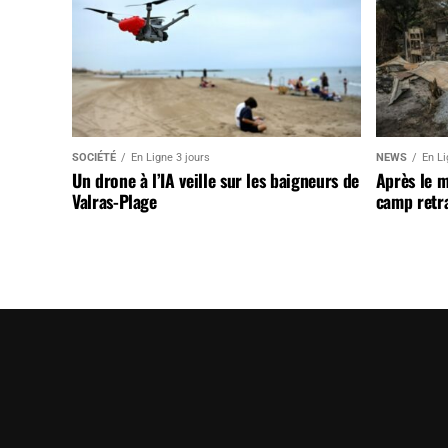
SOCIÉTÉ
En Ligne 3 jours
NEWS
En Li
Un drone à l’IA veille sur les baigneurs de
Après le 
Valras-Plage
camp retr