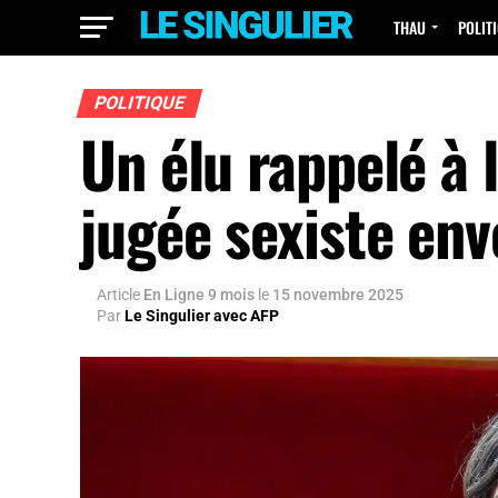
THAU
POLIT
POLITIQUE
Un élu rappelé à 
jugée sexiste en
Article
En Ligne 9 mois
le
15 novembre 2025
Par
Le Singulier avec AFP