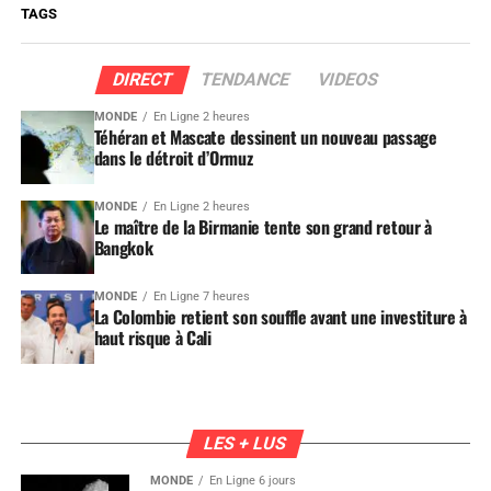
TAGS
DIRECT
TENDANCE
VIDEOS
MONDE
En Ligne 2 heures
Téhéran et Mascate dessinent un nouveau passage
dans le détroit d’Ormuz
MONDE
En Ligne 2 heures
Le maître de la Birmanie tente son grand retour à
Bangkok
MONDE
En Ligne 7 heures
La Colombie retient son souffle avant une investiture à
haut risque à Cali
LES + LUS
MONDE
En Ligne 6 jours