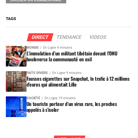
TAGS
DIRECT
TENDANCE
VIDEOS
MONDE
En Ligne 4 minutes
L’immolation d’un militant tibétain devant l’ONU
bouleverse la communauté en exil
FAITS DIVERS
En Ligne 9 minutes
Fausses cigarettes sur Snapchat, le trafic à 12 millions
d’euros qui alimentait Lille
SOCIÉTÉ
En Ligne 19 minutes
Un touriste porteur d’un virus rare, les proches
appelés à s’isoler