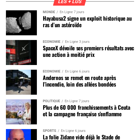
LES + LUS
MONDE
En Ligne 7 jours
Hayabusa2 signe un exploit historique au
ras d’un astéroïde
ÉCONOMIE
En Ligne 3 jours
SpaceX dévoile ses premiers résultats avec
une action à moitié prix
ÉCONOMIE
En Ligne 6 jours
Andernos se remet en route après
l’incendie, loin des allées bondées
POLITIQUE
En Ligne 7 jours
Plus de 60 000 franchissements à Ceuta
et la campagne française s’enflamme
SPORTS
En Ligne 6 jours
La folie Zidane vide déjà le Stade de