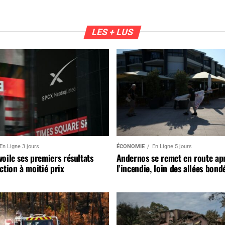
LES + LUS
En Ligne 3 jours
ÉCONOMIE
En Ligne 5 jours
oile ses premiers résultats
Andernos se remet en route ap
ction à moitié prix
l’incendie, loin des allées bond