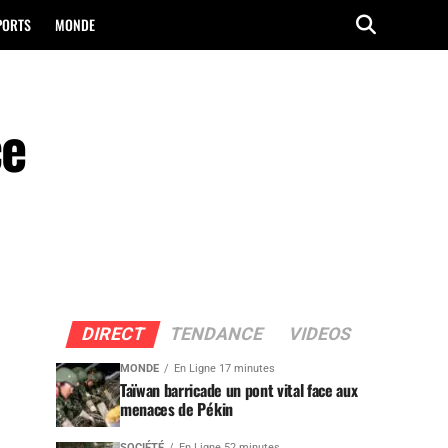
PORTS
MONDE
ce
DIRECT
TENDANCE
VIDEOS
MONDE
En Ligne 17 minutes
Taïwan barricade un pont vital face aux
menaces de Pékin
SOCIÉTÉ
En Ligne 52 minutes