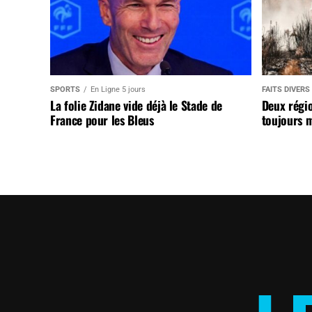
SPORTS
En Ligne 5 jours
FAITS DIVERS
La folie Zidane vide déjà le Stade de
Deux régi
France pour les Bleus
toujours m