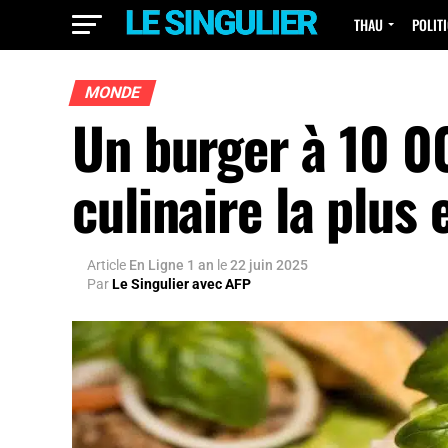
THAU
POLIT
MONDE
Un burger à 10 00
culinaire la plus
Article
En Ligne 1 an
le
22 juin 2025
Par
Le Singulier avec AFP