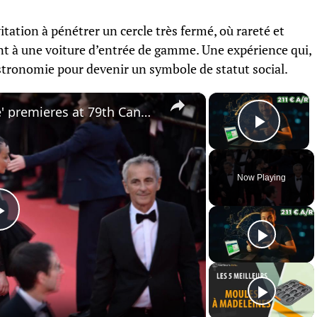
itation à pénétrer un cercle très fermé, où rareté et
lent à une voiture d’entrée de gamme. Une expérience qui,
astronomie pour devenir un symbole de statut social.
×
×
France: 'La Vie d'une femme' premieres at 79th Cannes Film Festival.
Play 
Now Playing
Play
Video