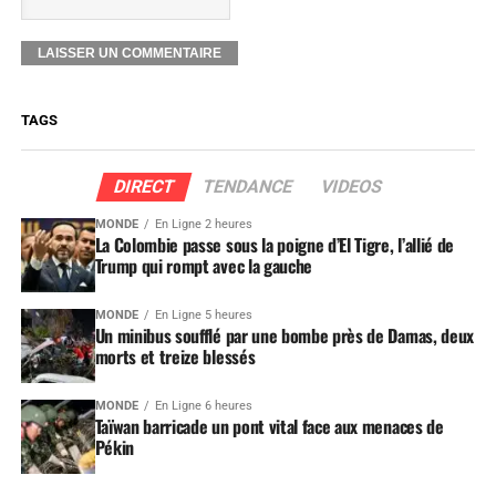
TAGS
DIRECT
TENDANCE
VIDEOS
MONDE
En Ligne 2 heures
La Colombie passe sous la poigne d’El Tigre, l’allié de
Trump qui rompt avec la gauche
MONDE
En Ligne 5 heures
Un minibus soufflé par une bombe près de Damas, deux
morts et treize blessés
MONDE
En Ligne 6 heures
Taïwan barricade un pont vital face aux menaces de
Pékin