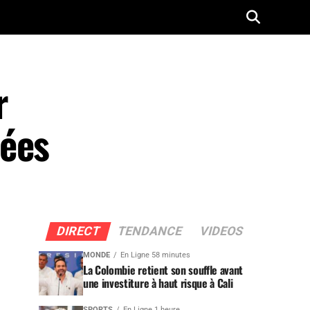
r
nées
DIRECT
TENDANCE
VIDEOS
MONDE
En Ligne 58 minutes
La Colombie retient son souffle avant
une investiture à haut risque à Cali
SPORTS
En Ligne 1 heure