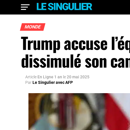
MONDE
Trump accuse l’éq
dissimulé son ca
Article
En Ligne 1 an
le
20 mai 2025
Par
Le Singulier avec AFP