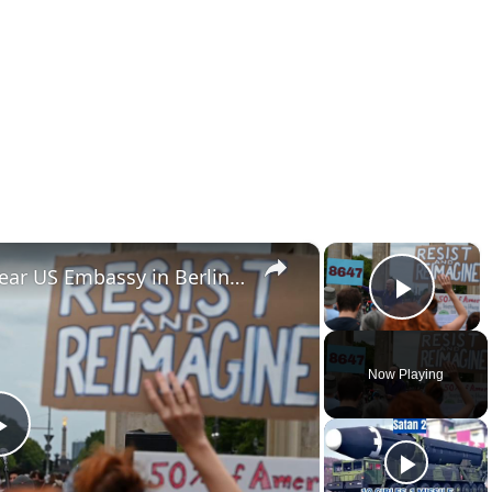
×
×
Germany: Protesters rally near US Embassy in Berlin on US Independence Day.
Play 
Now Playing
Play