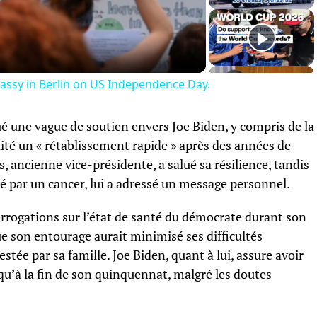
Video
assy in Berlin on US Independence Day.
é une vague de soutien envers Joe Biden, y compris de la
ité un « rétablissement rapide » après des années de
, ancienne vice-présidente, a salué sa résilience, tandis
hé par un cancer, lui a adressé un message personnel.
terrogations sur l’état de santé du démocrate durant son
ue son entourage aurait minimisé ses difficultés
tée par sa famille. Joe Biden, quant à lui, assure avoir
u’à la fin de son quinquennat, malgré les doutes