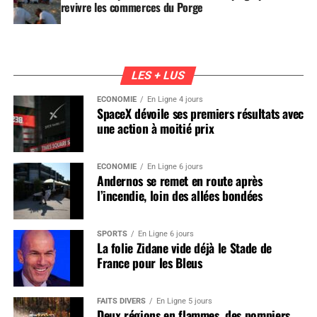
revivre les commerces du Porge
LES + LUS
ÉCONOMIE
En Ligne 4 jours
SpaceX dévoile ses premiers résultats avec
une action à moitié prix
ÉCONOMIE
En Ligne 6 jours
Andernos se remet en route après
l’incendie, loin des allées bondées
SPORTS
En Ligne 6 jours
La folie Zidane vide déjà le Stade de
France pour les Bleus
FAITS DIVERS
En Ligne 5 jours
Deux régions en flammes, des pompiers