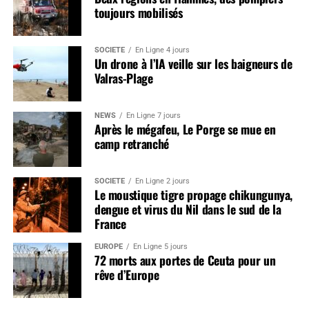
toujours mobilisés
SOCIÉTÉ
En Ligne 4 jours
Un drone à l’IA veille sur les baigneurs de
Valras-Plage
NEWS
En Ligne 7 jours
Après le mégafeu, Le Porge se mue en
camp retranché
SOCIÉTÉ
En Ligne 2 jours
Le moustique tigre propage chikungunya,
dengue et virus du Nil dans le sud de la
France
EUROPE
En Ligne 5 jours
72 morts aux portes de Ceuta pour un
rêve d’Europe