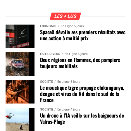
LES + LUS
ÉCONOMIE
En Ligne 5 jours
SpaceX dévoile ses premiers résultats avec
une action à moitié prix
FAITS DIVERS
En Ligne 6 jours
Deux régions en flammes, des pompiers
toujours mobilisés
SOCIÉTÉ
En Ligne 3 jours
Le moustique tigre propage chikungunya,
dengue et virus du Nil dans le sud de la
France
SOCIÉTÉ
En Ligne 4 jours
Un drone à l’IA veille sur les baigneurs de
Valras-Plage