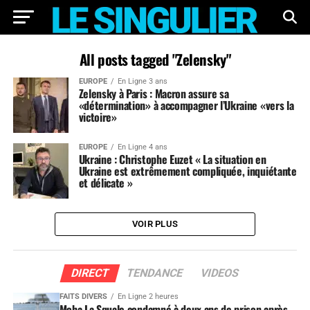
All posts tagged "Zelensky"
EUROPE
En Ligne 3 ans
Zelensky à Paris : Macron assure sa
«détermination» à accompagner l’Ukraine «vers la
victoire»
EUROPE
En Ligne 4 ans
Ukraine : Christophe Euzet « La situation en
Ukraine est extrêmement compliquée, inquiétante
et délicate »
VOIR PLUS
DIRECT
TENDANCE
VIDEOS
FAITS DIVERS
En Ligne 2 heures
Moha La Squale condamné à deux ans de prison après