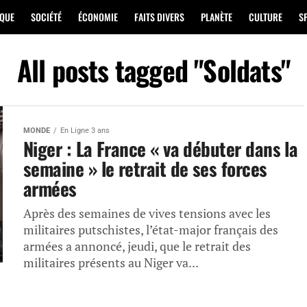
IQUE
SOCIÉTÉ
ÉCONOMIE
FAITS DIVERS
PLANÈTE
CULTURE
S
All posts tagged "Soldats"
MONDE
En Ligne 3 ans
Niger : La France « va débuter dans la
semaine » le retrait de ses forces
armées
Après des semaines de vives tensions avec les
militaires putschistes, l’état-major français des
armées a annoncé, jeudi, que le retrait des
militaires présents au Niger va...