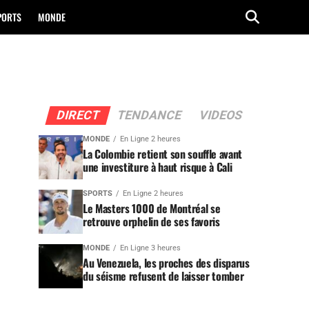
PORTS
MONDE
DIRECT
TENDANCE
VIDEOS
MONDE
En Ligne 2 heures
La Colombie retient son souffle avant
une investiture à haut risque à Cali
SPORTS
En Ligne 2 heures
Le Masters 1000 de Montréal se
retrouve orphelin de ses favoris
MONDE
En Ligne 3 heures
Au Venezuela, les proches des disparus
du séisme refusent de laisser tomber