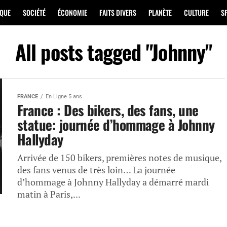
IQUE
SOCIÉTÉ
ÉCONOMIE
FAITS DIVERS
PLANÈTE
CULTURE
S
All posts tagged "Johnny"
FRANCE
En Ligne 5 ans
France : Des bikers, des fans, une
statue: journée d’hommage à Johnny
Hallyday
Arrivée de 150 bikers, premières notes de musique,
des fans venus de très loin… La journée
d’hommage à Johnny Hallyday a démarré mardi
matin à Paris,...