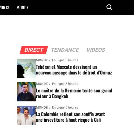
PORTS
MONDE
DIRECT
TENDANCE
VIDEOS
MONDE
En Ligne 3 heures
Téhéran et Mascate dessinent un
nouveau passage dans le détroit d’Ormuz
MONDE
En Ligne 3 heures
Le maître de la Birmanie tente son grand
retour à Bangkok
MONDE
En Ligne 8 heures
La Colombie retient son souffle avant
une investiture à haut risque à Cali