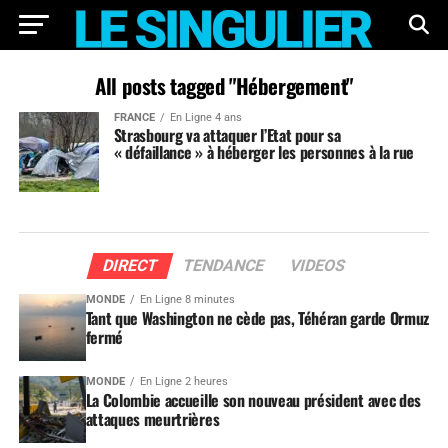
All posts tagged "Hébergement"
FRANCE
En Ligne 4 ans
Strasbourg va attaquer l’Etat pour sa
« défaillance » à héberger les personnes à la rue
DIRECT
TENDANCE
VIDEOS
MONDE
En Ligne 8 minutes
Tant que Washington ne cède pas, Téhéran garde Ormuz
fermé
MONDE
En Ligne 2 heures
La Colombie accueille son nouveau président avec des
attaques meurtrières