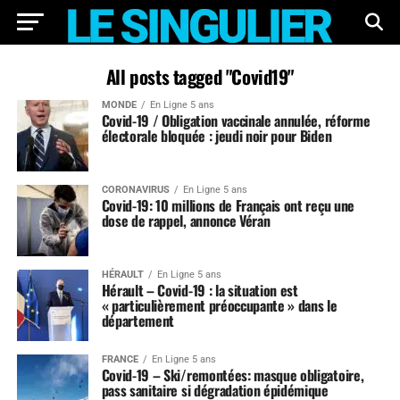
All posts tagged "Covid19"
MONDE
En Ligne 5 ans
Covid-19 / Obligation vaccinale annulée, réforme
électorale bloquée : jeudi noir pour Biden
CORONAVIRUS
En Ligne 5 ans
Covid-19: 10 millions de Français ont reçu une
dose de rappel, annonce Véran
HÉRAULT
En Ligne 5 ans
Hérault – Covid-19 : la situation est
« particulièrement préoccupante » dans le
département
FRANCE
En Ligne 5 ans
Covid-19 – Ski/remontées: masque obligatoire,
pass sanitaire si dégradation épidémique