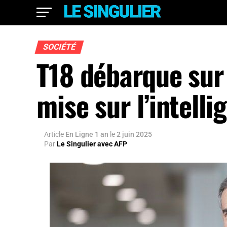
SOCIÉTÉ
T18 débarque sur 
mise sur l’intell
Article
En Ligne 1 an
le
2 juin 2025
Par
Le Singulier avec AFP