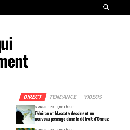
qui
ement
DIRECT
TENDANCE
VIDEOS
MONDE
En Ligne 1 heure
Téhéran et Mascate dessinent un
nouveau passage dans le détroit d’Ormuz
MONDE
En Ligne 1 heure