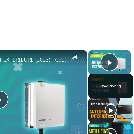
×
×
⭐️ MEILLEURE ANTENNE TNT EXTERIEURE (2023) - Comparatif & Guide d'achat
Play 
Now Playing
Play
Video