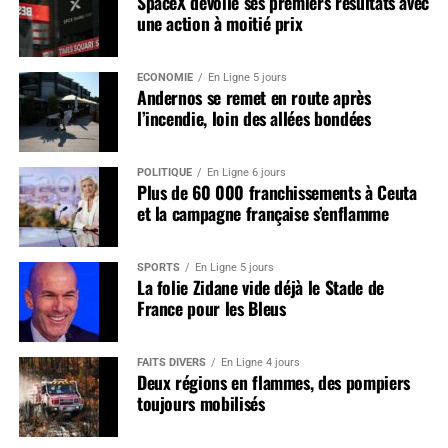
SpaceX dévoile ses premiers résultats avec
une action à moitié prix
ÉCONOMIE
En Ligne 5 jours
Andernos se remet en route après
l’incendie, loin des allées bondées
POLITIQUE
En Ligne 6 jours
Plus de 60 000 franchissements à Ceuta
et la campagne française s’enflamme
SPORTS
En Ligne 5 jours
La folie Zidane vide déjà le Stade de
France pour les Bleus
FAITS DIVERS
En Ligne 4 jours
Deux régions en flammes, des pompiers
toujours mobilisés