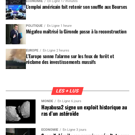
ÉCONOMIE
En Ligne 17 minutes
L’emploi américain fait retenir son souffle aux Bourses
POLITIQUE
En Ligne 1 heure
Mégafeu maîtrisé la Gironde passe à la reconstruction
EUROPE
En Ligne 2 heures
L’Europe sonne l’alarme sur les feux de forêt et
réclame des investissements massifs
LES + LUS
MONDE
En Ligne 6 jours
Hayabusa2 signe un exploit historique au
ras d’un astéroïde
ÉCONOMIE
En Ligne 3 jours