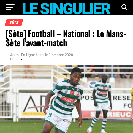
SÈTE
[Sète] Football – National : Le Mans-
Sète l’avant-match
Article
En Ligne 6 ans
le
9 octobre 2020
Par
J C