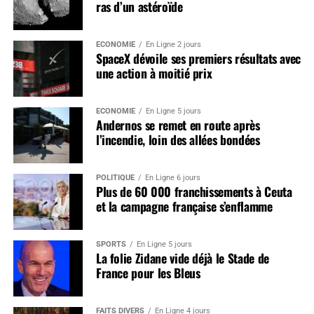
ras d’un astéroïde
ÉCONOMIE
En Ligne 2 jours
SpaceX dévoile ses premiers résultats avec
une action à moitié prix
ÉCONOMIE
En Ligne 5 jours
Andernos se remet en route après
l’incendie, loin des allées bondées
POLITIQUE
En Ligne 6 jours
Plus de 60 000 franchissements à Ceuta
et la campagne française s’enflamme
SPORTS
En Ligne 5 jours
La folie Zidane vide déjà le Stade de
France pour les Bleus
FAITS DIVERS
En Ligne 4 jours