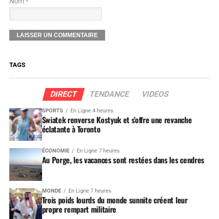
Nom *
TAGS
DIRECT
TENDANCE
VIDEOS
SPORTS
En Ligne 4 heures
Swiatek renverse Kostyuk et s’offre une revanche
éclatante à Toronto
ÉCONOMIE
En Ligne 7 heures
Au Porge, les vacances sont restées dans les cendres
MONDE
En Ligne 7 heures
Trois poids lourds du monde sunnite créent leur
propre rempart militaire