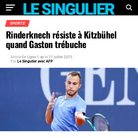
SPORTS
Rinderknech résiste à Kitzbühel
quand Gaston trébuche
Article
En Ligne 1 an
le
21 juillet 2025
Par
Le Singulier avec AFP