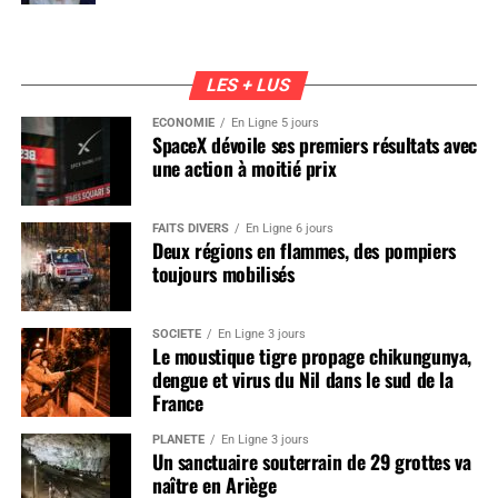
LES + LUS
ÉCONOMIE
En Ligne 5 jours
SpaceX dévoile ses premiers résultats avec
une action à moitié prix
FAITS DIVERS
En Ligne 6 jours
Deux régions en flammes, des pompiers
toujours mobilisés
SOCIÉTÉ
En Ligne 3 jours
Le moustique tigre propage chikungunya,
dengue et virus du Nil dans le sud de la
France
PLANÈTE
En Ligne 3 jours
Un sanctuaire souterrain de 29 grottes va
naître en Ariège