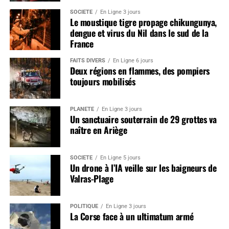
SOCIÉTÉ
En Ligne 3 jours
Le moustique tigre propage chikungunya,
dengue et virus du Nil dans le sud de la
France
FAITS DIVERS
En Ligne 6 jours
Deux régions en flammes, des pompiers
toujours mobilisés
PLANÈTE
En Ligne 3 jours
Un sanctuaire souterrain de 29 grottes va
naître en Ariège
SOCIÉTÉ
En Ligne 5 jours
Un drone à l’IA veille sur les baigneurs de
Valras-Plage
POLITIQUE
En Ligne 3 jours
La Corse face à un ultimatum armé