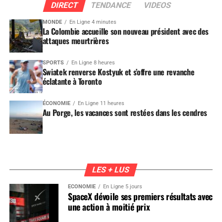
DIRECT
TENDANCE
VIDEOS
MONDE
En Ligne 4 minutes
La Colombie accueille son nouveau président avec des
attaques meurtrières
SPORTS
En Ligne 8 heures
Swiatek renverse Kostyuk et s’offre une revanche
éclatante à Toronto
ÉCONOMIE
En Ligne 11 heures
Au Porge, les vacances sont restées dans les cendres
LES + LUS
ÉCONOMIE
En Ligne 5 jours
SpaceX dévoile ses premiers résultats avec
une action à moitié prix