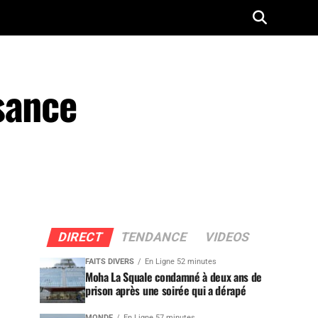
sance
DIRECT
TENDANCE
VIDEOS
FAITS DIVERS
En Ligne 52 minutes
Moha La Squale condamné à deux ans de
prison après une soirée qui a dérapé
MONDE
En Ligne 57 minutes