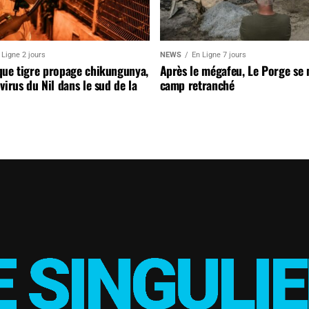
 Ligne 2 jours
NEWS
En Ligne 7 jours
que tigre propage chikungunya,
Après le mégafeu, Le Porge se
virus du Nil dans le sud de la
camp retranché