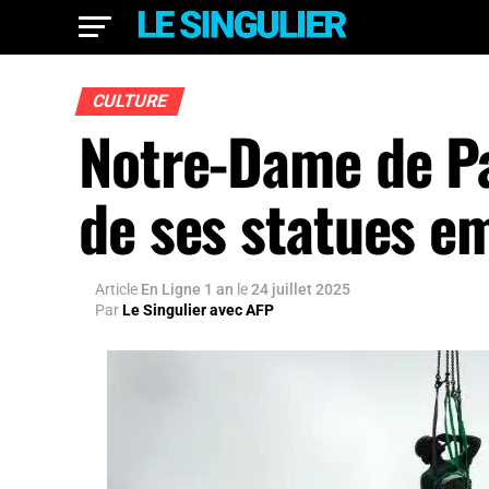
CULTURE
Notre-Dame de Pa
de ses statues e
Article
En Ligne 1 an
le
24 juillet 2025
Par
Le Singulier avec AFP