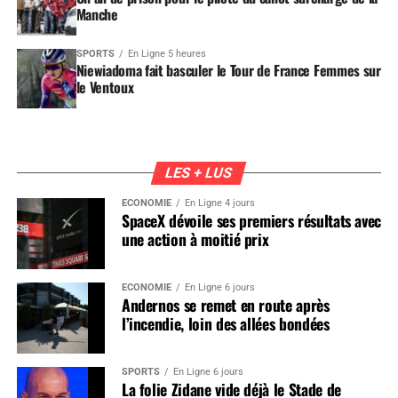
Manche
SPORTS
En Ligne 5 heures
Niewiadoma fait basculer le Tour de France Femmes sur
le Ventoux
LES + LUS
ÉCONOMIE
En Ligne 4 jours
SpaceX dévoile ses premiers résultats avec
une action à moitié prix
ÉCONOMIE
En Ligne 6 jours
Andernos se remet en route après
l’incendie, loin des allées bondées
SPORTS
En Ligne 6 jours
La folie Zidane vide déjà le Stade de