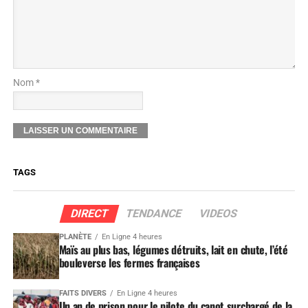
Nom *
TAGS
DIRECT
TENDANCE
VIDEOS
PLANÈTE
En Ligne 4 heures
Maïs au plus bas, légumes détruits, lait en chute, l’été
bouleverse les fermes françaises
FAITS DIVERS
En Ligne 4 heures
Un an de prison pour le pilote du canot surchargé de la