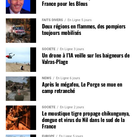
France pour les Bleus
FAITS DIVERS
En Ligne 5 jours
Deux régions en flammes, des pompiers
toujours mobilisés
SOCIÉTÉ
En Ligne 3 jours
Un drone à l’IA veille sur les baigneurs de
Valras-Plage
NEWS
En Ligne 6 jours
Après le mégafeu, Le Porge se mue en
camp retranché
SOCIÉTÉ
En Ligne 2 jours
Le moustique tigre propage chikungunya,
dengue et virus du Nil dans le sud de la
France
EUROPE
En Ligne 5 jours