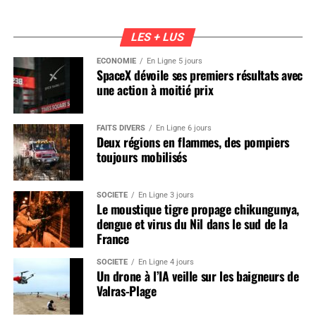
LES + LUS
ÉCONOMIE
En Ligne 5 jours
SpaceX dévoile ses premiers résultats avec
une action à moitié prix
FAITS DIVERS
En Ligne 6 jours
Deux régions en flammes, des pompiers
toujours mobilisés
SOCIÉTÉ
En Ligne 3 jours
Le moustique tigre propage chikungunya,
dengue et virus du Nil dans le sud de la
France
SOCIÉTÉ
En Ligne 4 jours
Un drone à l’IA veille sur les baigneurs de
Valras-Plage