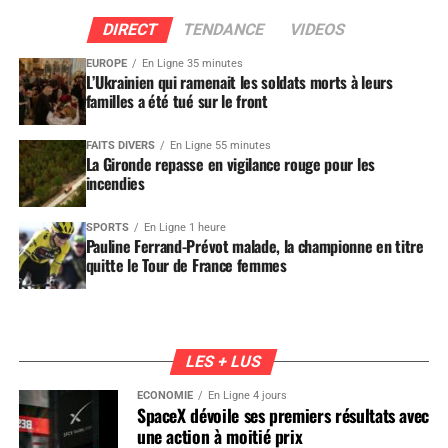
DIRECT
TENDANCE
VIDEOS
EUROPE
En Ligne 35 minutes
L’Ukrainien qui ramenait les soldats morts à leurs
familles a été tué sur le front
FAITS DIVERS
En Ligne 55 minutes
La Gironde repasse en vigilance rouge pour les
incendies
SPORTS
En Ligne 1 heure
Pauline Ferrand-Prévot malade, la championne en titre
quitte le Tour de France femmes
LES + LUS
ÉCONOMIE
En Ligne 4 jours
SpaceX dévoile ses premiers résultats avec
une action à moitié prix