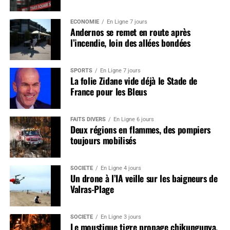
ÉCONOMIE
En Ligne 7 jours
Andernos se remet en route après
l’incendie, loin des allées bondées
SPORTS
En Ligne 7 jours
La folie Zidane vide déjà le Stade de
France pour les Bleus
FAITS DIVERS
En Ligne 6 jours
Deux régions en flammes, des pompiers
toujours mobilisés
SOCIÉTÉ
En Ligne 4 jours
Un drone à l’IA veille sur les baigneurs de
Valras-Plage
SOCIÉTÉ
En Ligne 3 jours
Le moustique tigre propage chikungunya,