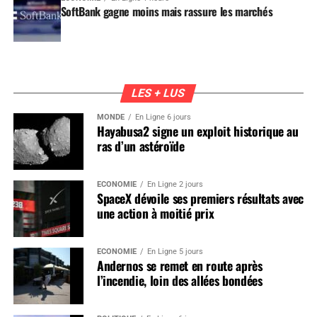
SoftBank gagne moins mais rassure les marchés
LES + LUS
MONDE
En Ligne 6 jours
Hayabusa2 signe un exploit historique au
ras d’un astéroïde
ÉCONOMIE
En Ligne 2 jours
SpaceX dévoile ses premiers résultats avec
une action à moitié prix
ÉCONOMIE
En Ligne 5 jours
Andernos se remet en route après
l’incendie, loin des allées bondées