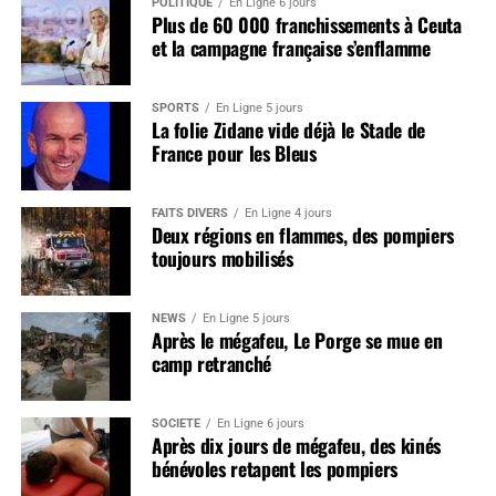
POLITIQUE
En Ligne 6 jours
Plus de 60 000 franchissements à Ceuta
et la campagne française s’enflamme
SPORTS
En Ligne 5 jours
La folie Zidane vide déjà le Stade de
France pour les Bleus
FAITS DIVERS
En Ligne 4 jours
Deux régions en flammes, des pompiers
toujours mobilisés
NEWS
En Ligne 5 jours
Après le mégafeu, Le Porge se mue en
camp retranché
SOCIÉTÉ
En Ligne 6 jours
Après dix jours de mégafeu, des kinés
bénévoles retapent les pompiers