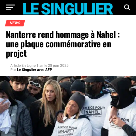
NEWS
Nanterre rend hommage à Nahel :
une plaque commémorative en
projet
Article
En Ligne 1 an
le
28 juin 2025
Par
Le Singulier avec AFP