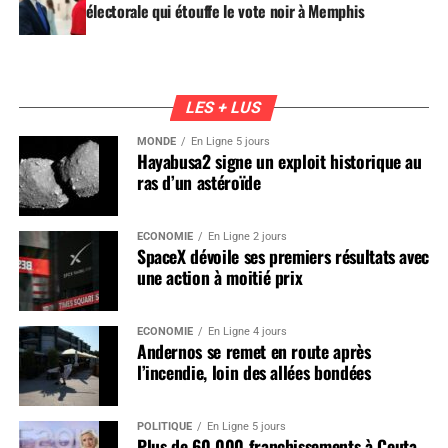
électorale qui étouffe le vote noir à Memphis
LES + LUS
MONDE
En Ligne 5 jours
Hayabusa2 signe un exploit historique au
ras d’un astéroïde
ÉCONOMIE
En Ligne 2 jours
SpaceX dévoile ses premiers résultats avec
une action à moitié prix
ÉCONOMIE
En Ligne 4 jours
Andernos se remet en route après
l’incendie, loin des allées bondées
POLITIQUE
En Ligne 5 jours
Plus de 60 000 franchissements à Ceuta