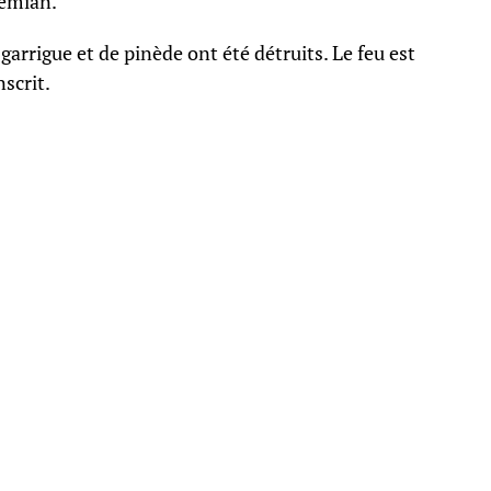
remian.
arrigue et de pinède ont été détruits. Le feu est
nscrit.