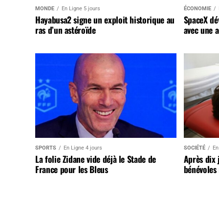
MONDE
En Ligne 5 jours
ÉCONOMIE
Hayabusa2 signe un exploit historique au
SpaceX dév
ras d’un astéroïde
avec une a
SPORTS
En Ligne 4 jours
SOCIÉTÉ
En
La folie Zidane vide déjà le Stade de
Après dix 
France pour les Bleus
bénévoles 