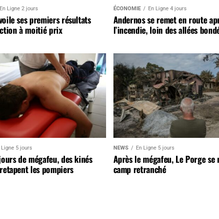
En Ligne 2 jours
ÉCONOMIE
En Ligne 4 jours
oile ses premiers résultats
Andernos se remet en route ap
ction à moitié prix
l’incendie, loin des allées bond
 Ligne 5 jours
NEWS
En Ligne 5 jours
jours de mégafeu, des kinés
Après le mégafeu, Le Porge se
retapent les pompiers
camp retranché