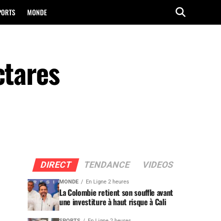
PORTS
MONDE
ctares
DIRECT
TENDANCE
VIDEOS
MONDE
En Ligne 2 heures
La Colombie retient son souffle avant
une investiture à haut risque à Cali
SPORTS
En Ligne 2 heures