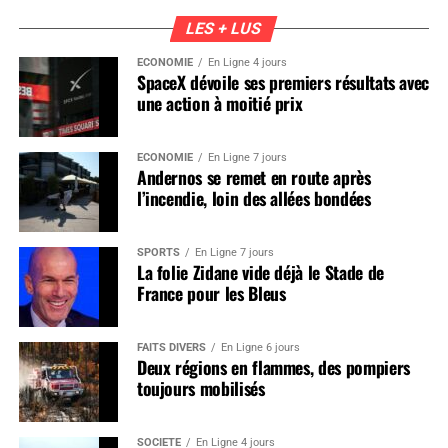
LES + LUS
ÉCONOMIE
En Ligne 4 jours
SpaceX dévoile ses premiers résultats avec
une action à moitié prix
ÉCONOMIE
En Ligne 7 jours
Andernos se remet en route après
l’incendie, loin des allées bondées
SPORTS
En Ligne 7 jours
La folie Zidane vide déjà le Stade de
France pour les Bleus
FAITS DIVERS
En Ligne 6 jours
Deux régions en flammes, des pompiers
toujours mobilisés
SOCIÉTÉ
En Ligne 4 jours