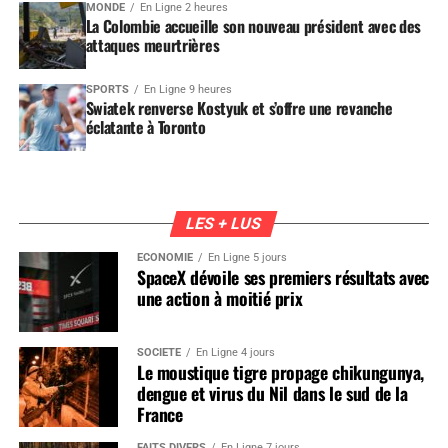
MONDE
En Ligne 2 heures
La Colombie accueille son nouveau président avec des
attaques meurtrières
SPORTS
En Ligne 9 heures
Swiatek renverse Kostyuk et s’offre une revanche
éclatante à Toronto
LES + LUS
ÉCONOMIE
En Ligne 5 jours
SpaceX dévoile ses premiers résultats avec
une action à moitié prix
SOCIÉTÉ
En Ligne 4 jours
Le moustique tigre propage chikungunya,
dengue et virus du Nil dans le sud de la
France
FAITS DIVERS
En Ligne 7 jours