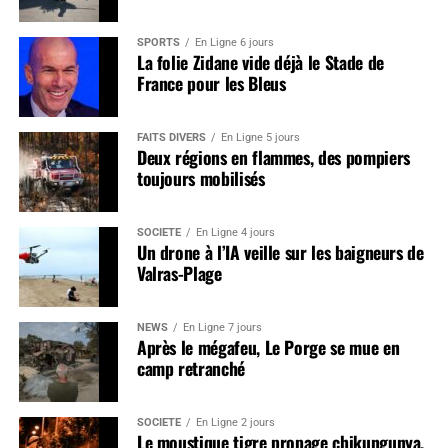
SPORTS
En Ligne 6 jours
La folie Zidane vide déjà le Stade de
France pour les Bleus
FAITS DIVERS
En Ligne 5 jours
Deux régions en flammes, des pompiers
toujours mobilisés
SOCIÉTÉ
En Ligne 4 jours
Un drone à l’IA veille sur les baigneurs de
Valras-Plage
NEWS
En Ligne 7 jours
Après le mégafeu, Le Porge se mue en
camp retranché
SOCIÉTÉ
En Ligne 2 jours
Le moustique tigre propage chikungunya,