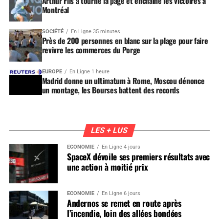
Arthur Fils a tourné la page et enchaîne les victoires à
Montréal
SOCIÉTÉ
En Ligne 35 minutes
Près de 200 personnes en blanc sur la plage pour faire
revivre les commerces du Porge
EUROPE
En Ligne 1 heure
Madrid donne un ultimatum à Rome, Moscou dénonce
un montage, les Bourses battent des records
LES + LUS
ÉCONOMIE
En Ligne 4 jours
SpaceX dévoile ses premiers résultats avec
une action à moitié prix
ÉCONOMIE
En Ligne 6 jours
Andernos se remet en route après
l’incendie, loin des allées bondées