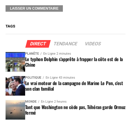
TAGS
DIRECT
TENDANCE
VIDEOS
PLANÈTE
En Ligne 2 minutes
Le typhon Dolphin s’apprête à frapper la côte est de la
Chine
POLITIQUE
En Ligne 43 minutes
Le vrai moteur de la campagne de Marine Le Pen, c’est
son clan familial
MONDE
En Ligne 2 heures
Tant que Washington ne cède pas, Téhéran garde Ormuz
fermé