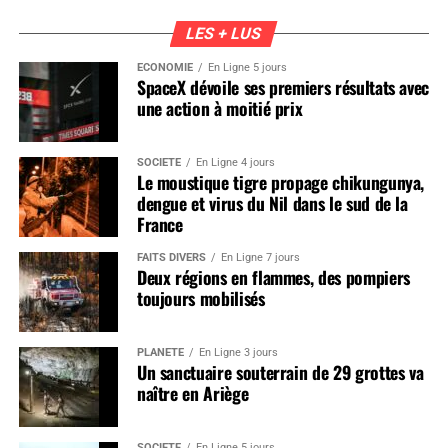
LES + LUS
ÉCONOMIE
En Ligne 5 jours
SpaceX dévoile ses premiers résultats avec
une action à moitié prix
SOCIÉTÉ
En Ligne 4 jours
Le moustique tigre propage chikungunya,
dengue et virus du Nil dans le sud de la
France
FAITS DIVERS
En Ligne 7 jours
Deux régions en flammes, des pompiers
toujours mobilisés
PLANÈTE
En Ligne 3 jours
Un sanctuaire souterrain de 29 grottes va
naître en Ariège
SOCIÉTÉ
En Ligne 5 jours