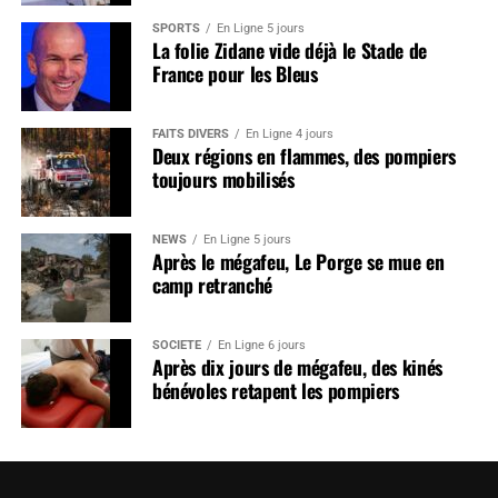
SPORTS
En Ligne 5 jours
La folie Zidane vide déjà le Stade de
France pour les Bleus
FAITS DIVERS
En Ligne 4 jours
Deux régions en flammes, des pompiers
toujours mobilisés
NEWS
En Ligne 5 jours
Après le mégafeu, Le Porge se mue en
camp retranché
SOCIÉTÉ
En Ligne 6 jours
Après dix jours de mégafeu, des kinés
bénévoles retapent les pompiers