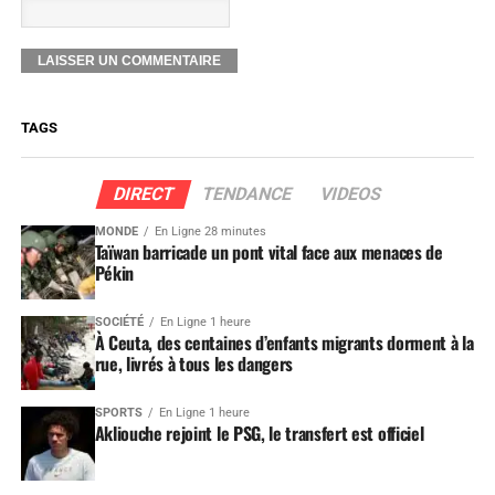
TAGS
DIRECT
TENDANCE
VIDEOS
MONDE
En Ligne 28 minutes
Taïwan barricade un pont vital face aux menaces de
Pékin
SOCIÉTÉ
En Ligne 1 heure
À Ceuta, des centaines d’enfants migrants dorment à la
rue, livrés à tous les dangers
SPORTS
En Ligne 1 heure
Akliouche rejoint le PSG, le transfert est officiel