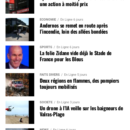
une action à moitié prix
ÉCONOMIE
En Ligne 6 jours
Andernos se remet en route après
l’incendie, loin des allées bondées
SPORTS
En Ligne 6 jours
La folie Zidane vide déjà le Stade de
France pour les Bleus
FAITS DIVERS
En Ligne 5 jours
Deux régions en flammes, des pompiers
toujours mobilisés
SOCIÉTÉ
En Ligne 3 jours
Un drone à l’IA veille sur les baigneurs de
Valras-Plage
NEWS
En Ligne 6 jours