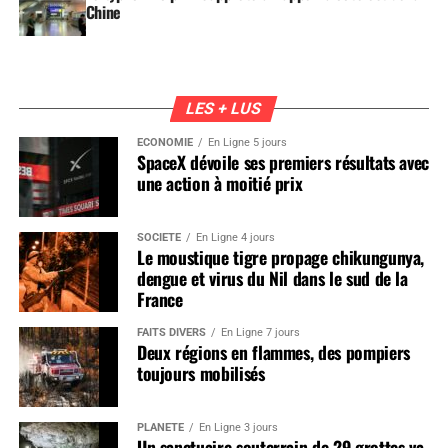
Chine
LES + LUS
ÉCONOMIE
En Ligne 5 jours
SpaceX dévoile ses premiers résultats avec
une action à moitié prix
SOCIÉTÉ
En Ligne 4 jours
Le moustique tigre propage chikungunya,
dengue et virus du Nil dans le sud de la
France
FAITS DIVERS
En Ligne 7 jours
Deux régions en flammes, des pompiers
toujours mobilisés
PLANÈTE
En Ligne 3 jours
Un sanctuaire souterrain de 29 grottes va