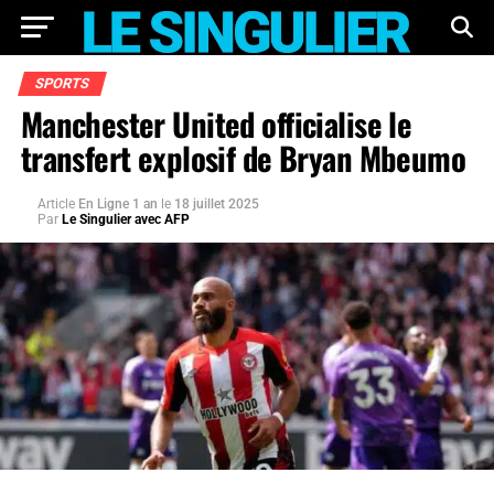
SPORTS
Manchester United officialise le
transfert explosif de Bryan Mbeumo
Article
En Ligne 1 an
le
18 juillet 2025
Par
Le Singulier avec AFP