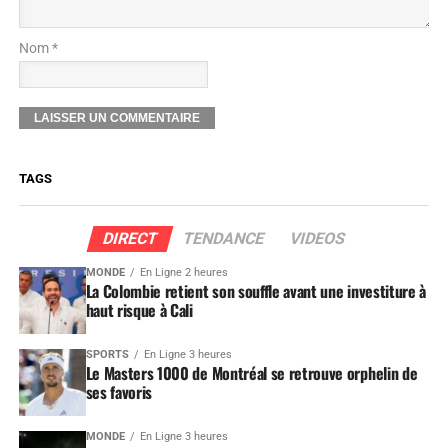
Nom *
TAGS
DIRECT
TENDANCE
VIDEOS
MONDE
En Ligne 2 heures
La Colombie retient son souffle avant une investiture à
haut risque à Cali
SPORTS
En Ligne 3 heures
Le Masters 1000 de Montréal se retrouve orphelin de
ses favoris
MONDE
En Ligne 3 heures