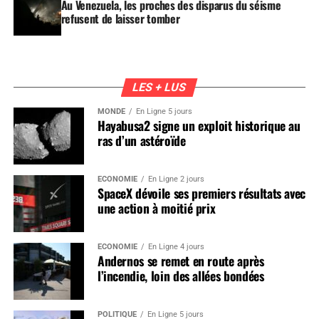
Au Venezuela, les proches des disparus du séisme
refusent de laisser tomber
LES + LUS
MONDE
En Ligne 5 jours
Hayabusa2 signe un exploit historique au
ras d’un astéroïde
ÉCONOMIE
En Ligne 2 jours
SpaceX dévoile ses premiers résultats avec
une action à moitié prix
ÉCONOMIE
En Ligne 4 jours
Andernos se remet en route après
l’incendie, loin des allées bondées
POLITIQUE
En Ligne 5 jours