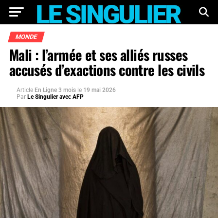
MONDE
Mali : l’armée et ses alliés russes
accusés d’exactions contre les civils
Article
En Ligne 3 mois
le
19 mai 2026
Par
Le Singulier avec AFP