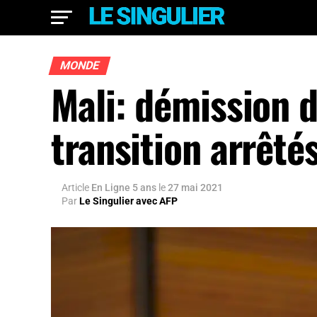
MONDE
Mali: démission d
transition arrêtés
Article
En Ligne 5 ans
le
27 mai 2021
Par
Le Singulier avec AFP