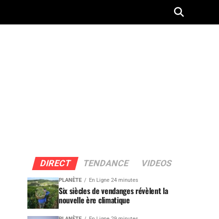
DIRECT
TENDANCE
VIDEOS
PLANÈTE
En Ligne 24 minutes
Six siècles de vendanges révèlent la
nouvelle ère climatique
PLANÈTE
En Ligne 29 minutes