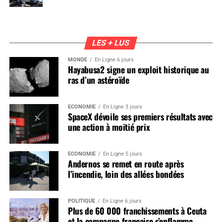
LES + LUS
MONDE
En Ligne 6 jours
Hayabusa2 signe un exploit historique au
ras d’un astéroïde
ÉCONOMIE
En Ligne 3 jours
SpaceX dévoile ses premiers résultats avec
une action à moitié prix
ÉCONOMIE
En Ligne 5 jours
Andernos se remet en route après
l’incendie, loin des allées bondées
POLITIQUE
En Ligne 6 jours
Plus de 60 000 franchissements à Ceuta
et la campagne française s’enflamme